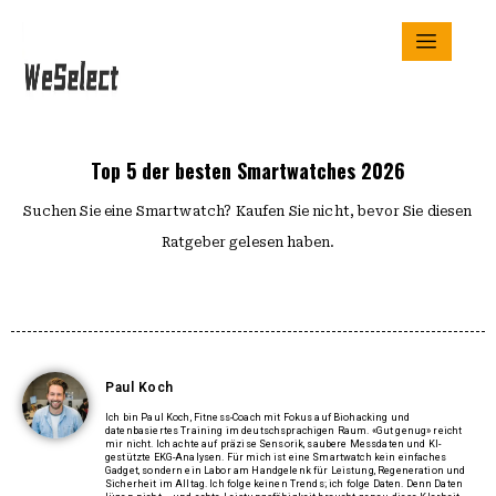
Top 5 der besten Smartwatches 2026
Suchen Sie eine Smartwatch? Kaufen Sie nicht, bevor Sie diesen
Ratgeber gelesen haben.
Paul Koch
Ich bin Paul Koch, Fitness-Coach mit Fokus auf Biohacking und
datenbasiertes Training im deutschsprachigen Raum. «Gut genug» reicht
mir nicht. Ich achte auf präzise Sensorik, saubere Messdaten und KI-
gestützte EKG-Analysen. Für mich ist eine Smartwatch kein einfaches
Gadget, sondern ein Labor am Handgelenk für Leistung, Regeneration und
Sicherheit im Alltag. Ich folge keinen Trends; ich folge Daten. Denn Daten