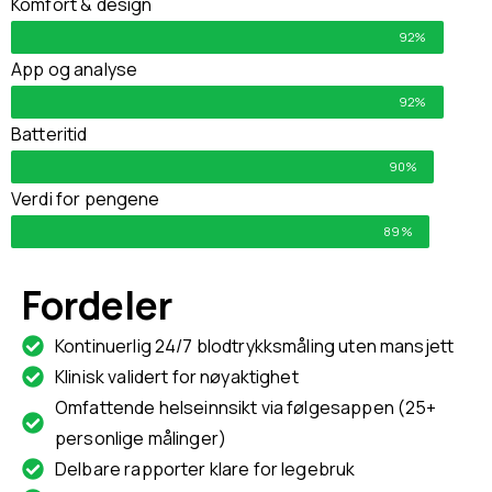
Komfort & design
92%
App og analyse
92%
Batteritid
90%
Verdi for pengene
89%
Fordeler
Kontinuerlig 24/7 blodtrykksmåling uten mansjett
Klinisk validert for nøyaktighet
Omfattende helseinnsikt via følgesappen (25+
personlige målinger)
Delbare rapporter klare for legebruk