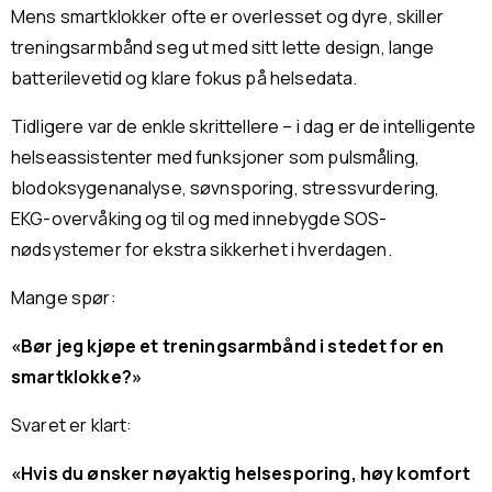
Mens smartklokker ofte er overlesset og dyre, skiller
treningsarmbånd seg ut med sitt lette design, lange
batterilevetid og klare fokus på helsedata.
Tidligere var de enkle skrittellere – i dag er de intelligente
helseassistenter med funksjoner som pulsmåling,
blodoksygenanalyse, søvnsporing, stressvurdering,
EKG-overvåking og til og med innebygde SOS-
nødsystemer for ekstra sikkerhet i hverdagen.
Mange spør:
«Bør jeg kjøpe et treningsarmbånd i stedet for en
smartklokke?»
Svaret er klart:
«Hvis du ønsker nøyaktig helsesporing, høy komfort