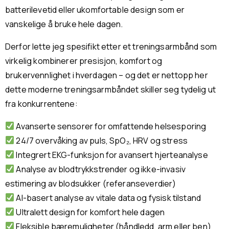
batterilevetid eller ukomfortable design som er
vanskelige å bruke hele dagen.
Derfor lette jeg spesifikt etter et treningsarmbånd som
virkelig kombinerer presisjon, komfort og
brukervennlighet i hverdagen – og det er nettopp her
dette moderne treningsarmbåndet skiller seg tydelig ut
fra konkurrentene:
Avanserte sensorer for omfattende helsesporing
24/7 overvåking av puls, SpO₂, HRV og stress
Integrert EKG-funksjon for avansert hjerteanalyse
Analyse av blodtrykkstrender og ikke-invasiv
estimering av blodsukker (referanseverdier)
AI-basert analyse av vitale data og fysisk tilstand
Ultralett design for komfort hele dagen
Fleksible bæremuligheter (håndledd, arm eller ben)