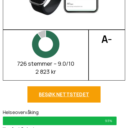
A-
726 stemmer – 9.0/10
2 823 kr
BESØK NETTSTEDET
Helseovervåking
93%