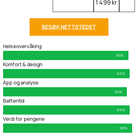
1 499 kr
BESØK NETTSTEDET
Helseovervåking
95%
Komfort & design
96%
App og analyse
94%
Batteritid
96%
Verdi for pengene
98%