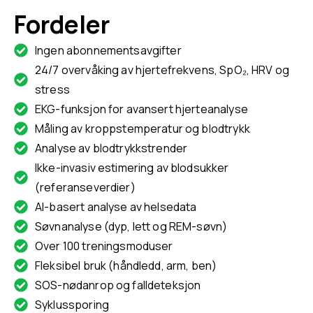
Fordeler
Ingen abonnementsavgifter
24/7 overvåking av hjertefrekvens, SpO₂, HRV og
stress
EKG-funksjon for avansert hjerteanalyse
Måling av kroppstemperatur og blodtrykk
Analyse av blodtrykkstrender
Ikke-invasiv estimering av blodsukker
(referanseverdier)
AI-basert analyse av helsedata
Søvnanalyse (dyp, lett og REM-søvn)
Over 100 treningsmoduser
Fleksibel bruk (håndledd, arm, ben)
SOS-nødanrop og falldeteksjon
Syklussporing