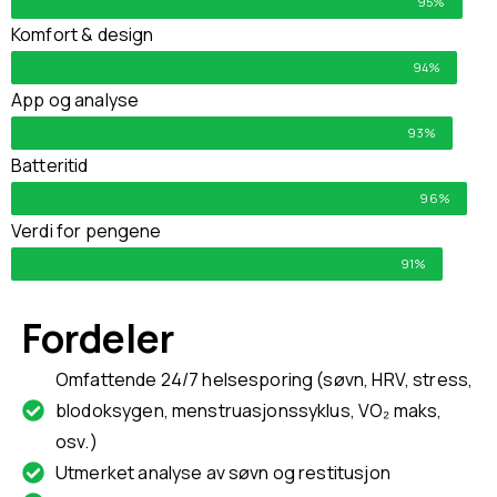
95%
Komfort & design
94%
App og analyse
93%
Batteritid
96%
Verdi for pengene
91%
Fordeler
Omfattende 24/7 helsesporing (søvn, HRV, stress,
blodoksygen, menstruasjonssyklus, VO₂ maks,
osv.)
Utmerket analyse av søvn og restitusjon