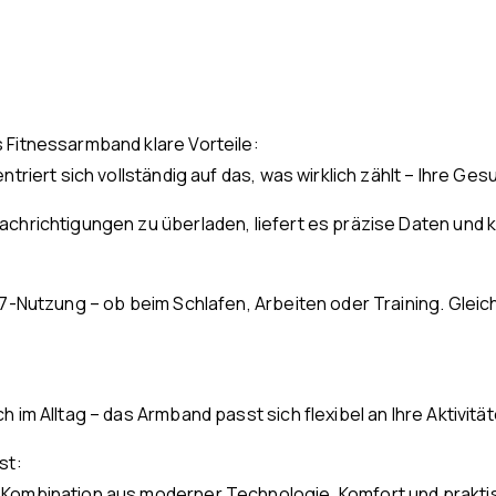
 Fitnessarmband klare Vorteile:
triert sich vollständig auf das, was wirklich zählt – Ihre Ge
chrichtigungen zu überladen, liefert es präzise Daten und k
7-Nutzung – ob beim Schlafen, Arbeiten oder Training. Gleichz
im Alltag – das Armband passt sich flexibel an Ihre Aktivitäte
st:
Kombination aus moderner Technologie, Komfort und praktisc