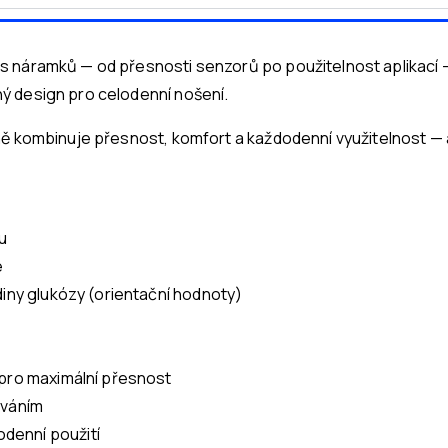
 náramků — od přesnosti senzorů po použitelnost aplikací — 
ý design pro celodenní nošení.
ně kombinuje přesnost, komfort a každodenní využitelnost — 
u
e
diny glukózy (orientační hodnoty)
 pro maximální přesnost
ováním
denní použití