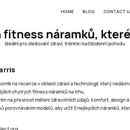
HOME
BLOG
CONTACT U
 fitness náramků, které
Ideální pro sledování zdraví, trénink i každodenní pohodu
arris
orník na recenze v oblasti zdraví a technologií, který nedávn
jších chytrých fitness náramků na trhu.
ím na přesnost měření zdravotních údajů, komfort, design a r
dnů porovnáváním modelů, aby určil 5 nejlepších náramků, kt
lect.org