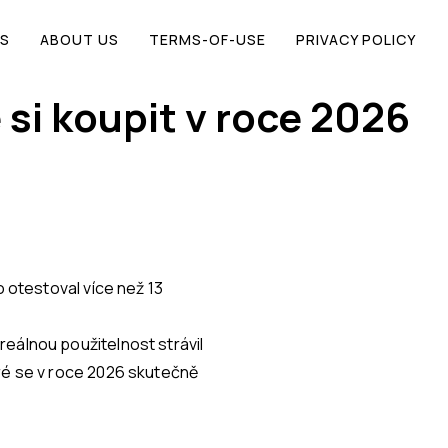
S
ABOUT US
TERMS-OF-USE
PRIVACY POLICY
 si koupit v roce 2026
o otestoval více než 13
eálnou použitelnost strávil
eré se v roce 2026 skutečně