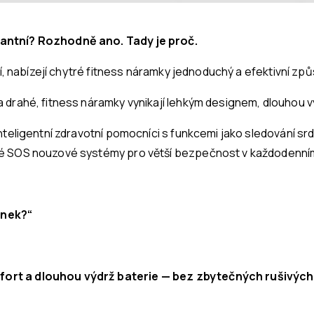
vantní? Rozhodně ano. Tady je proč.
ší, nabízejí chytré fitness náramky jednoduchý a efektivní z
 drahé, fitness náramky vynikají lehkým designem, dlouhou v
nteligentní zdravotní pomocníci s funkcemi jako sledování srd
né SOS nouzové systémy pro větší bezpečnost v každodenním
inek?“
ort a dlouhou výdrž baterie — bez zbytečných rušivých p