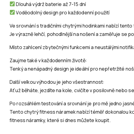
Dlouhá výdrž baterie až 7-15 dní
Voděodolný design pro každodenní použití
Ve srovnání s tradičními chytrými hodinkami nabízí tent
Je výrazně lehčí, pohodlnější na nošení a zaměřuje se po
Místo zahlcení zbytečnými funkcemi a neustálými notifi
Zaujme také v každodenním životě:
Tenký a nenápadný design je ideální pro nepřetržité noše
Další velkou výhodou je jeho všestrannost:
Ať už běháte, jezdíte na kole, cvičíte v posilovně nebo 
Po rozsáhlém testování a srovnání je pro mě jedno jasn
Tento chytrý fitness náramek nabízí téměř dokonalou kom
fitness náramky, které si dnes můžete koupit.