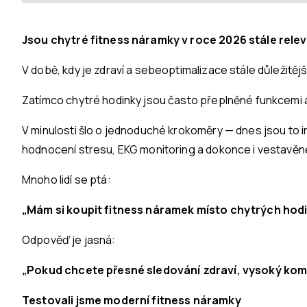
Jsou chytré fitness náramky v roce 2026 stále rele
V době, kdy je zdraví a sebeoptimalizace stále důležitěj
Zatímco chytré hodinky jsou často přeplněné funkcemi a
V minulosti šlo o jednoduché krokoměry — dnes jsou to i
hodnocení stresu, EKG monitoring a dokonce i vestavě
Mnoho lidí se ptá:
„Mám si koupit fitness náramek místo chytrých hod
Odpověď je jasná:
„Pokud chcete přesné sledování zdraví, vysoký komf
Testovali jsme moderní fitness náramky