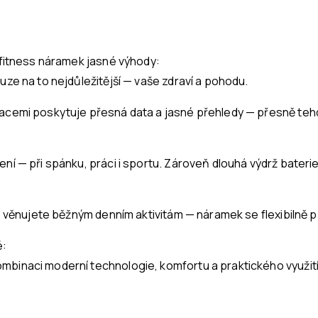
o fitness náramek jasné výhody:
uze na to nejdůležitější — vaše zdraví a pohodu.
kacemi poskytuje přesná data a jasné přehledy — přesně tehd
ní — při spánku, práci i sportu. Zároveň dlouhá výdrž baterie 
se věnujete běžným denním aktivitám — náramek se flexibilně p
é:
binaci moderní technologie, komfortu a praktického využití v