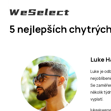
5 nejlepších chytrých
Luke H
Luke je odb
nejoblíbeně
Se zaměřen
několik tý
vyplatí.
luke@wese