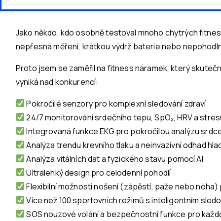
Jako někdo, kdo osobně testoval mnoho chytrých fitness
nepřesná měření, krátkou výdrž baterie nebo nepohodln
Proto jsem se zaměřil na fitness náramek, který skuteč
vyniká nad konkurencí:
Pokročilé senzory pro komplexní sledování zdraví
24/7 monitorování srdečního tepu, SpO₂, HRV a stres
Integrovaná funkce EKG pro pokročilou analýzu srdc
Analýza trendu krevního tlaku a neinvazivní odhad hla
Analýza vitálních dat a fyzického stavu pomocí AI
Ultralehký design pro celodenní pohodlí
Flexibilní možnosti nošení (zápěstí, paže nebo noha)
Více než 100 sportovních režimů s inteligentním sled
SOS nouzové volání a bezpečnostní funkce pro každo