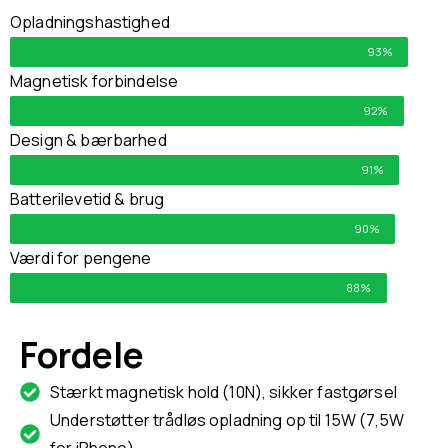
Opladningshastighed
93%
Magnetisk forbindelse
92%
Design & bærbarhed
91%
Batterilevetid & brug
90%
Værdi for pengene
88%
Fordele
Stærkt magnetisk hold (10N), sikker fastgørsel
Understøtter trådløs opladning op til 15W (7,5W