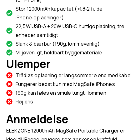
for iPhone)
Stor 12000mAh kapacitet (≈1,8‑2 fulde
iPhone‑opladninger)
22,5W USB‑A + 20W USB‑C hurtigopladning, tre
enheder samtidigt
Slank & bærbar (190g, lommevenlig)
Miljøvenligt, holdbart byggemateriale
Ulemper
Trådløs opladning er langsommere end med kabel
Fungerer bedst kun med MagSafe iPhones
190g kan føles en smule tungt i lommen
Høj pris
Anmeldelse
ELEKZONE 12000mAh MagSafe Portable Charger er
ideel til iPhone‑brugere som ønsker en kraftfuld,