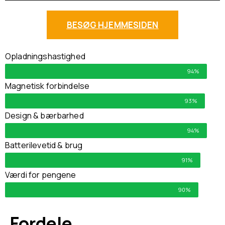
BESØG HJEMMESIDEN
Opladningshastighed
94%
Magnetisk forbindelse
93%
Design & bærbarhed
94%
Batterilevetid & brug
91%
Værdi for pengene
90%
Fordele