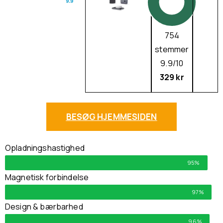
754
stemmer
9.9/10
329 kr
BESØG HJEMMESIDEN
Opladningshastighed
95%
Magnetisk forbindelse
97%
Design & bærbarhed
96%