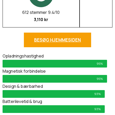
612 stemmer 9.4/10
3,110 kr
BESØG HJEMMESIDEN
Opladningshastighed
95%
Magnetisk forbindelse
95%
Design & bærbarhed
93%
Batterilevetid & brug
93%